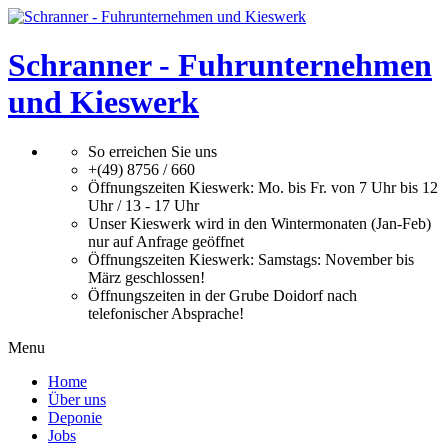
Schranner
-
Fuhrunternehmen
und
Kieswerk
So
erreichen
Sie
uns
+(49)
8756
/
660
Öffnungszeiten
Kieswerk:
Mo.
bis
Fr.
von
7
Uhr
bis
12
Uhr
/
13
-
17
Uhr
Unser
Kieswerk
wird
in
den
Wintermonaten
(Jan-Feb)
nur
auf
Anfrage
geöffnet
Öffnungszeiten
Kieswerk:
Samstags:
November
bis
März
geschlossen!
Öffnungszeiten
in
der
Grube
Doidorf
nach
telefonischer
Absprache!
Menu
Home
Über uns
Deponie
Jobs